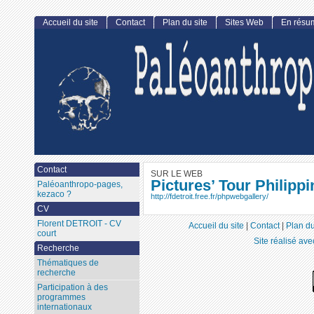
Accueil du site
Contact
Plan du site
Sites Web
En résu
Contact
SUR LE WEB
Pictures’ Tour Philipp
Paléoanthropo-pages,
kezaco ?
http://fdetroit.free.fr/phpwebgallery/
CV
Florent DETROIT - CV
Accueil du site
|
Contact
|
Plan du
court
Site réalisé av
Recherche
Thématiques de
recherche
Participation à des
programmes
internationaux