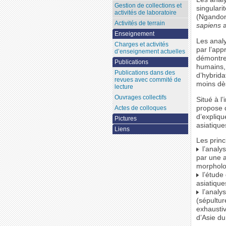
Gestion de collections et
singular
activités de laboratoire
(Ngandon
Activités de terrain
sapiens
a
Enseignement
Les analy
Charges et activités
par l’app
d’enseignement actuelles
démontrer
Publications
humains,
Publications dans des
d’hybrida
revues avec commité de
moins dès
lecture
Ouvrages collectifs
Situé à l
propose d
Actes de colloques
d’expliq
Pictures
asiatique
Liens
Les prin
l’analy
par une 
morpholo
l’étude
asiatiques
l’analy
(sépultur
exhaustiv
d’Asie du