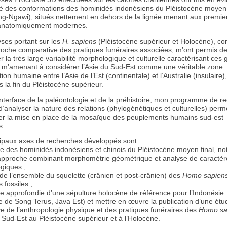
ité des conformations des hominidés indonésiens du Pléistocène moyen
g-Ngawi), situés nettement en dehors de la lignée menant aux premi
natomiquement modernes.
ses portant sur les
H. sapiens
(Pléistocène supérieur et Holocène), c
roche comparative des pratiques funéraires associées, m’ont permis d
 la très large variabilité morphologique et culturelle caractérisant ces
 m’amenant à considérer l’Asie du Sud-Est comme une véritable zone
tion humaine entre l’Asie de l’Est (continentale) et l’Australie (insulaire)
 la fin du Pléistocène supérieur.
’interface de la paléontologie et de la préhistoire, mon programme de r
’analyser la nature des relations (phylogénétiques et culturelles) perm
uer la mise en place de la mosaïque des peuplements humains sud-est
s.
cipaux axes de recherches développés sont :
se des hominidés indonésiens et chinois du Pléistocène moyen final, 
approche combinant morphométrie géométrique et analyse de caractèr
giques ;
 de l’ensemble du squelette (crânien et post-crânien) des
Homo sapien
 fossiles ;
se approfondie d’une sépulture holocène de référence pour l’Indonésie
e de Song Terus, Java Est) et mettre en œuvre la publication d’une étu
e de l’anthropologie physique et des pratiques funéraires des
Homo sa
 Sud-Est au Pléistocène supérieur et à l’Holocène.