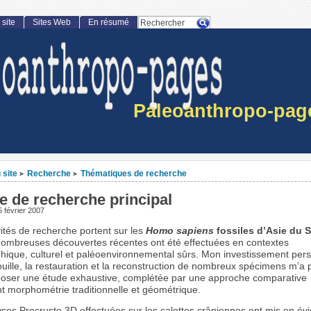
 site
Sites Web
En résumé
Paleoanthropo-pag
 site
Recherche
Thématiques de recherche
>
>
 de recherche principal
 février 2007
ités de recherche portent sur les
Homo sapiens
fossiles d’Asie du 
nombreuses découvertes récentes ont été effectuées en contextes
phique, culturel et paléoenvironnemental sûrs. Mon investissement per
ouille, la restauration et la reconstruction de nombreux spécimens m’a
poser une étude exhaustive, complétée par une approche comparative
t morphométrie traditionnelle et géométrique.
ses Procruste 3D effectuées sur les calottes crâniennes ont mis en év