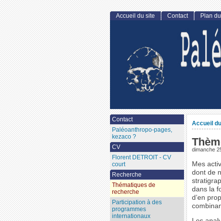
Accueil du site
Contact
Plan du
Contact
Accueil du
Paléoanthropo-pages,
kezaco ?
Thème
CV
dimanche 25
Florent DETROIT - CV
Mes activ
court
dont de 
Recherche
stratigra
Thématiques de
dans la f
recherche
d’en pro
Participation à des
combinan
programmes
internationaux
Les analy