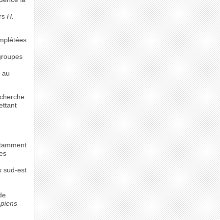
ers
H.
omplétées
e
 groupes
, au
echerche
ettant
notamment
es
s
sud-est
de
piens