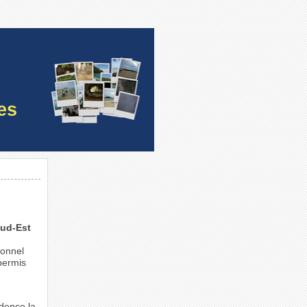
es
Sud-Est
sonnel
 permis
idence la