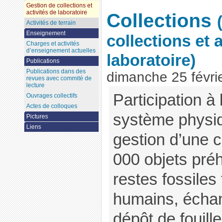
Gestion de collections et
activités de laboratoire
Collections
Activités de terrain
Enseignement
collections et 
Charges et activités
d’enseignement actuelles
laboratoire)
Publications
Publications dans des
dimanche 25 févri
revues avec commité de
lecture
Participation à
Ouvrages collectifs
Actes de colloques
système physiq
Pictures
Liens
gestion d’une c
000 objets préh
restes fossiles
humains, échan
dépôt de fouill