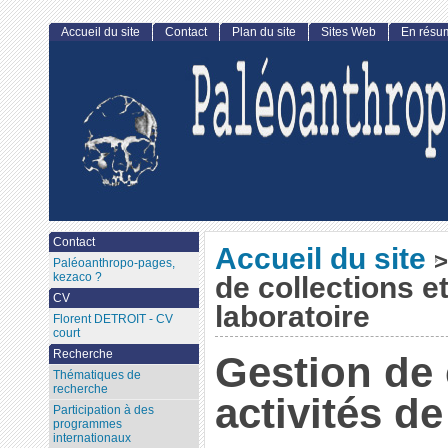
Accueil du site
Contact
Plan du site
Sites Web
En résu
Contact
Accueil du site
>
Paléoanthropo-pages,
kezaco ?
de collections et
CV
laboratoire
Florent DETROIT - CV
court
Recherche
Gestion de 
Thématiques de
recherche
activités de
Participation à des
programmes
internationaux